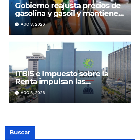
Gobierno reajusta precios de
gasolina y gasoil y mantiene
congelado el GLP
AGO 8, 2026
ITBIS e Impuesto sobre la
Renta impulsan las
recaudaciones de la DGII;
AGO 8, 2026
superan los RD$81,475
millones en julio
Buscar