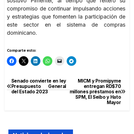
sostuvo Pimentel, al tiempo que reiteró su
compromiso de continuar impulsando acciones
y estrategias que fomenten la participación de
este sector en el sistema de compras
dominicano.
Comparte esto:
Senado convierte en ley
MICM y Promipyme
Navegación
Presupuesto General
entregan RD$70
del Estado 2023
millones préstamos en
de
SPM, El Seibo y Hato
Mayor
entradas