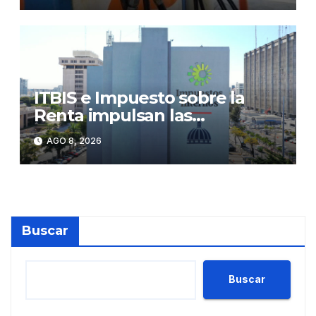
ITBIS e Impuesto sobre la
Renta impulsan las
recaudaciones de la DGII;
AGO 8, 2026
superan los RD$81,475
millones en julio
Buscar
Buscar