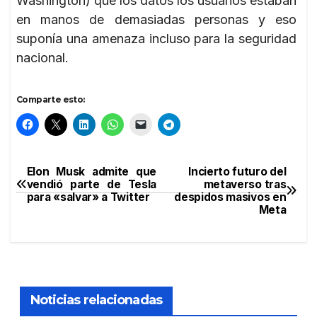
Washington) que los datos los usuarios estaban
en manos de demasiadas personas y eso
suponía una amenaza incluso para la seguridad
nacional.
Comparte esto:
Elon Musk admite que
Incierto futuro del
Navegación
vendió parte de Tesla
metaverso tras
para «salvar» a Twitter
despidos masivos en
de
Meta
entradas
Noticias relacionadas