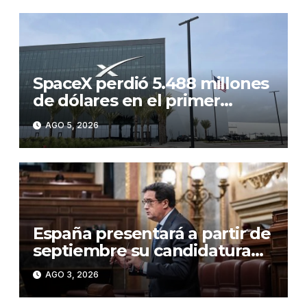
SpaceX perdió 5.488 millones
de dólares en el primer
semestre de 2026, un 257 %
AGO 5, 2026
más interanual
España presentará a partir de
septiembre su candidatura
para albergar una de las
AGO 3, 2026
gigafactorías de IA europeas