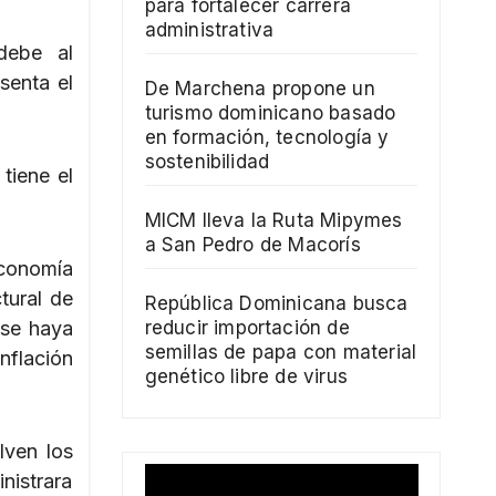
para fortalecer carrera
administrativa
debe al
senta el
De Marchena propone un
turismo dominicano basado
en formación, tecnología y
sostenibilidad
tiene el
MICM lleva la Ruta Mipymes
a San Pedro de Macorís
conomía
tural de
República Dominicana busca
 se haya
reducir importación de
semillas de papa con material
nflación
genético libre de virus
lven los
nistrara