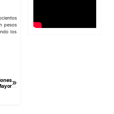
ocientos
un pesos
endo los
lones
Mayor