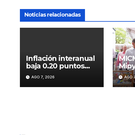
Noticias relacionadas
Inflación interanual
MICM
baja 0.20 puntos
Mipy
porcentuales y se
Pedr
AGO 7, 2026
AGO 7
sitúa en 5.47 %