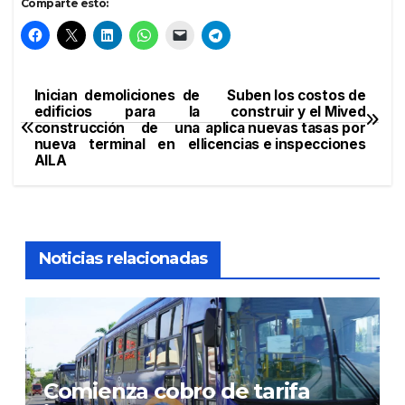
Comparte esto:
Inician demoliciones de
Suben los costos de
Navegación
edificios para la
construir y el Mived
construcción de una
aplica nuevas tasas por
de
nueva terminal en el
licencias e inspecciones
AILA
entradas
Noticias relacionadas
Comienza cobro de tarifa