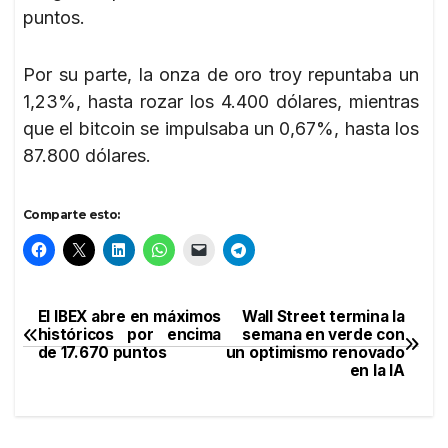
puntos.
Por su parte, la onza de oro troy repuntaba un
1,23%, hasta rozar los 4.400 dólares, mientras
que el bitcoin se impulsaba un 0,67%, hasta los
87.800 dólares.
Comparte esto:
El IBEX abre en máximos
Wall Street termina la
Navegación
históricos por encima
semana en verde con
de 17.670 puntos
un optimismo renovado
de
en la IA
entradas