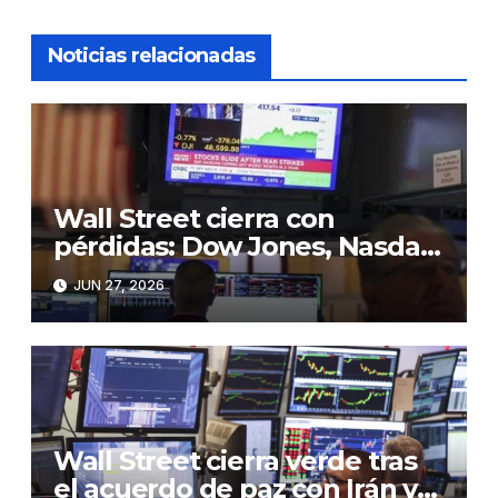
Noticias relacionadas
Wall Street cierra con
pérdidas: Dow Jones, Nasdaq
y S&P 500 retroceden en
JUN 27, 2026
jornada de cautela”
Wall Street cierra verde tras
el acuerdo de paz con Irán y