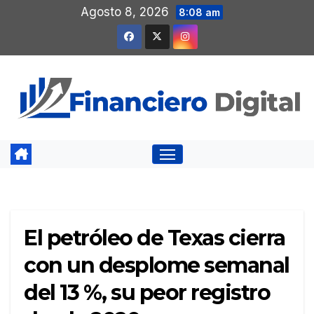
Saltar
Agosto 8, 2026
8:08 am
al
contenido
El petróleo de Texas cierra
con un desplome semanal
del 13 %, su peor registro