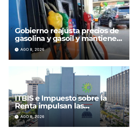
Gobierno reajusta precios de
gasolina y gasoil y mantiene
congelado el GLP
AGO 8, 2026
ITBIS e Impuesto sobre la
Renta impulsan las
recaudaciones de la DGII;
AGO 8, 2026
superan los RD$81,475
millones en julio