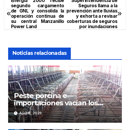
Energía 2000 recibe
Superintendencia de
Navegación
segundo cargamento
Seguros llama a la
de GNL y consolida la
prevención ante lluvias
de
operación continua de
y exhorta a revisar
su central Manzanillo
coberturas de seguros
entradas
Power Land
por inundaciones
Noticias relacionadas
Peste porcina e
importaciones vacían los
corrales de Monte Adentro en
AGO 8, 2026
Licey