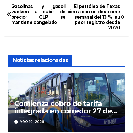
Gasolinas y gasoil
El petróleo de Texas
Navegación
vuelven a subir de
cierra con un desplome
precio; GLP se
semanal del 13 %, su
de
mantiene congelado
peor registro desde
2020
entradas
Noticias relacionadas
Comienza cobro de tarifa
integrada en corredor 27 de
Febrero: RD$35 desde el
AGO 10, 2026
lunes