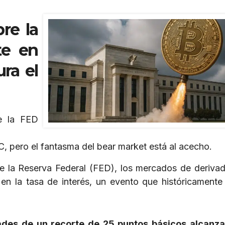
re la
te en
ura el
e la FED
C, pero el fantasma del bear market está al acecho.
 de la Reserva Federal (FED), los mercados de deriva
en la tasa de interés, un evento que históricamente
dades de un recorte de 25 puntos básicos alcan