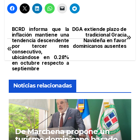
BCRD informa que la
DGA extiende plazo de
Navegación
inflación mantiene una
tradicional Gracia
tendencia descendente
Navideña en favor
de
por tercer mes
dominicanos ausentes
consecutivo,
entradas
ubicándose en 0.28%
en octubre respecto a
septiembre
Noticias relacionadas
De Marchena propone un
turismo dominicano basado