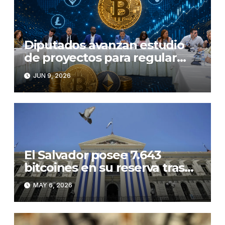
Diputados avanzan estudio
de proyectos para regular
criptomonedas
JUN 9, 2026
El Salvador posee 7.643
bitcoines en su reserva tras
comprar 1.633 monedas en
MAY 6, 2026
2025 y 2026