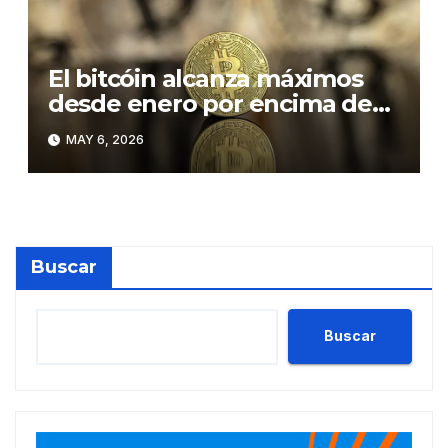
El bitcóin alcanza máximos
desde enero por encima de
los 81.000 dólares
MAY 6, 2026
Buscar
Buscar