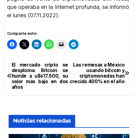
que operaba en la Internet profunda, se informó
el lunes (07.11.2022).
Comparte esto:
El mercado cripto se
Las remesas a México
Navegación
desploma: Bitcoin se
usando bitcoin y
hunde a u$s17.500, su
criptomonedas han
de
valor más bajo en dos
crecido 400% en el año
años
entradas
Noticias relacionadas