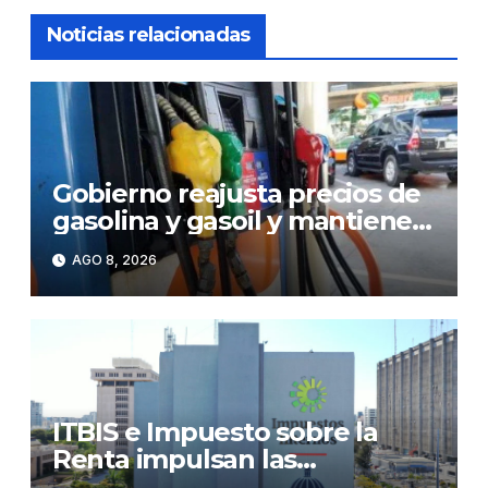
Noticias relacionadas
Gobierno reajusta precios de
gasolina y gasoil y mantiene
congelado el GLP
AGO 8, 2026
ITBIS e Impuesto sobre la
Renta impulsan las
recaudaciones de la DGII;