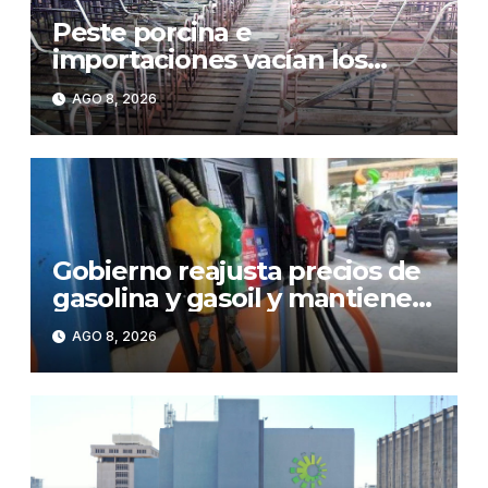
Peste porcina e
importaciones vacían los
corrales de Monte Adentro en
AGO 8, 2026
Licey
Gobierno reajusta precios de
gasolina y gasoil y mantiene
congelado el GLP
AGO 8, 2026