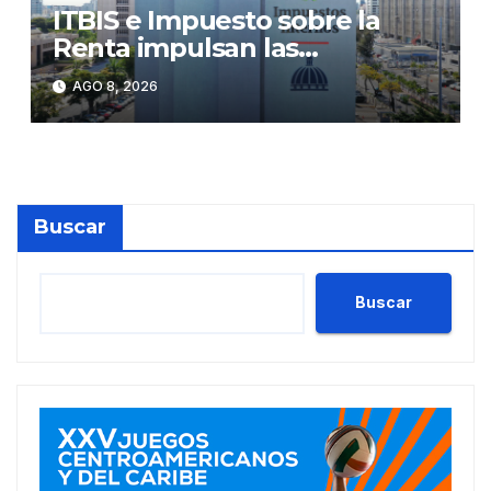
ITBIS e Impuesto sobre la
Renta impulsan las
recaudaciones de la DGII;
AGO 8, 2026
superan los RD$81,475
millones en julio
Buscar
Buscar