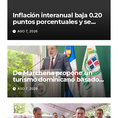
Inflación interanual baja 0.20
puntos porcentuales y se
sitúa en 5.47 %
AGO 7, 2026
De Marchena propone un
turismo dominicano basado
en formación, tecnología y
AGO 7, 2026
sostenibilidad