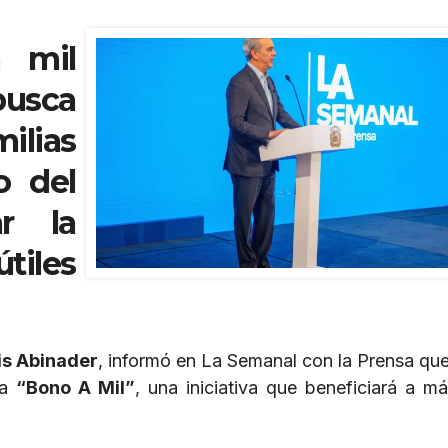
a mil
busca
lias
o del
ar la
iles
is Abinader
, informó en La Semanal con la Prensa que 
ma
“Bono A Mil”
, una iniciativa que beneficiará a m