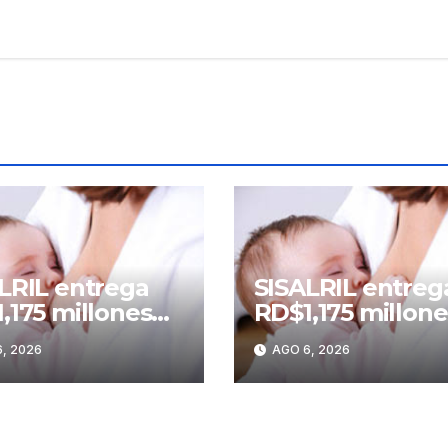
LRIL entrega
SISALRIL entreg
,175 millones
RD$1,175 millone
ubsidios por
en subsidios por
, 2026
AGO 6, 2026
ancia a madres
lactancia a mad
ajadoras
trabajadoras