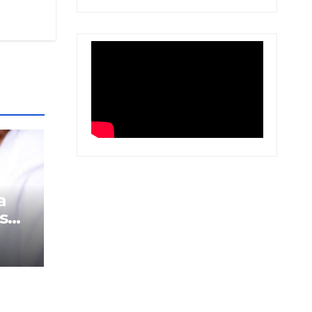
a
s
res