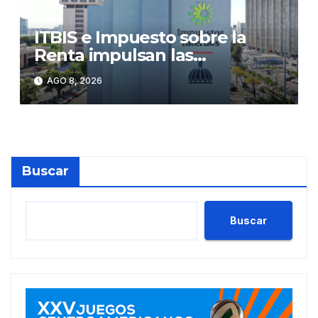
ITBIS e Impuesto sobre la
Renta impulsan las
recaudaciones de la DGII;
AGO 8, 2026
superan los RD$81,475
millones en julio
Buscar
Buscar