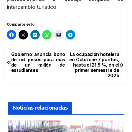
intercambio turístico
Comparte esto:
Gobierno anuncia bono
La ocupación hotelera
Navegación
de mil pesos para más
en Cuba cae 7 puntos,
de un millón de
hasta el 21,5 %, en el
de
estudiantes
primer semestre de
2025
entradas
Noticias relacionadas