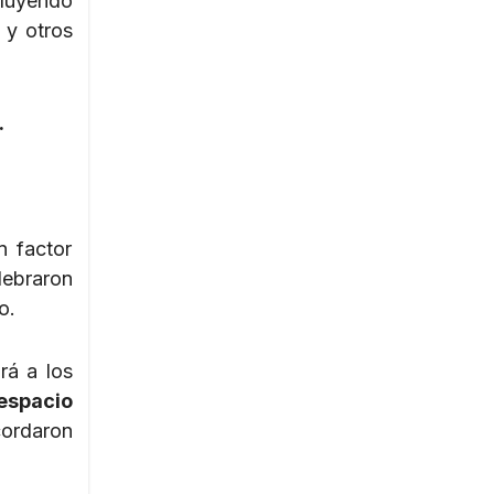
cluyendo
y otros
.
n factor
lebraron
bo.
rá a los
espacio
cordaron