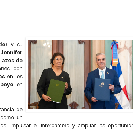
der
y su
,
Jennifer
s
lazos de
ones con
as
en los
apoyo
en
tancia de
como un
os, impulsar el intercambio y ampliar las oportuni