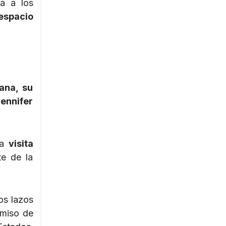
rá a los
espacio
ana, su
Jennifer
na
visita
te de la
los lazos
miso de