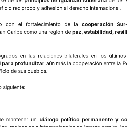
base de los
principios de igualdad soberana
de los 
ficio recíproco y adhesión al derecho internacional.
o con el fortalecimiento de la
cooperación Sur-
Gran Caribe como una región de
paz, estabilidad, resil
grados en las relaciones bilaterales en los último
l para profundizar
aún más la cooperación entre la R
icio de sus pueblos.
o siguiente:
 de mantener un
diálogo político permanente y co