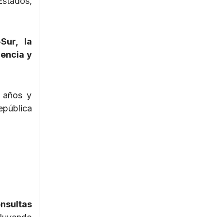
Estados,
Sur, la
iencia y
s años y
epública
nsultas