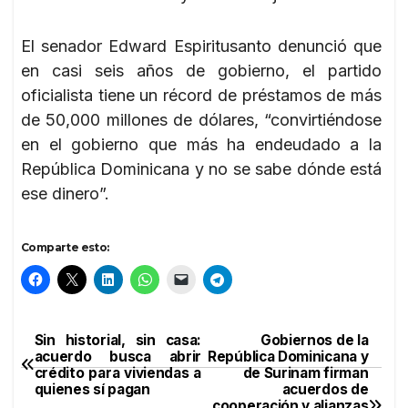
El senador Edward Espiritusanto denunció que
en casi seis años de gobierno, el partido
oficialista tiene un récord de préstamos de más
de 50,000 millones de dólares, “convirtiéndose
en el gobierno que más ha endeudado a la
República Dominicana y no se sabe dónde está
ese dinero”.
Comparte esto:
Sin historial, sin casa:
Gobiernos de la
Navegación
acuerdo busca abrir
República Dominicana y
crédito para viviendas a
de Surinam firman
de
quienes sí pagan
acuerdos de
cooperación y alianzas