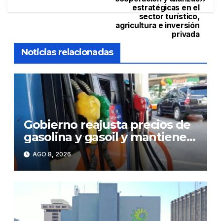
entradas
estratégicas en el
sector turístico,
agricultura e inversión
privada
Noticias relacionadas
Gobierno reajusta precios de
gasolina y gasoil y mantiene
congelado el GLP
AGO 8, 2026