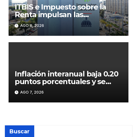
ITBIS e Impuesto sobre la
Renta impulsan las
recaudaciones de la DGII;
AGO 8, 2026
superan los RD$81,475
millones en julio
Inflación interanual baja 0.20
puntos porcentuales y se
sitúa en 5.47 %
AGO 7, 2026
Buscar