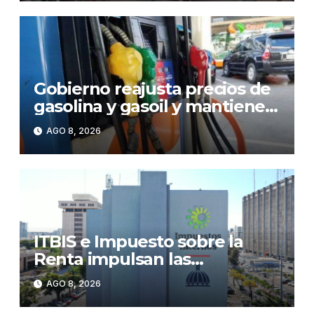
Gobierno reajusta precios de
gasolina y gasoil y mantiene
congelado el GLP
AGO 8, 2026
ITBIS e Impuesto sobre la
Renta impulsan las
recaudaciones de la DGII;
AGO 8, 2026
superan los RD$81,475
millones en julio