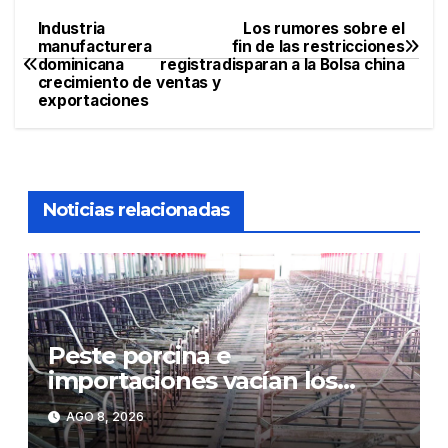
Industria
Los rumores sobre el
Navegación
manufacturera
fin de las restricciones
dominicana registra
disparan a la Bolsa china
de
crecimiento de ventas y
exportaciones
entradas
Noticias relacionadas
Peste porcina e
importaciones vacían los
corrales de Monte Adentro en
AGO 8, 2026
Licey