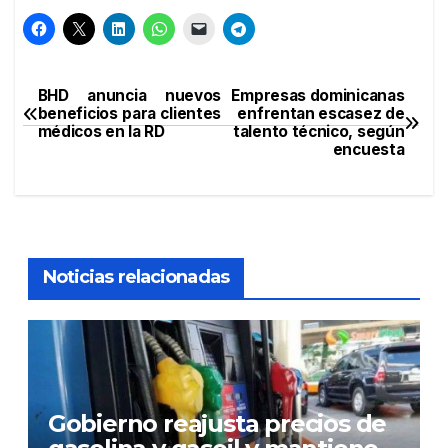
BHD anuncia nuevos
Empresas dominicanas
Navegación
beneficios para clientes
enfrentan escasez de
médicos en la RD
talento técnico, según
de
encuesta
entradas
Noticias relacionadas
Gobierno reajusta precios de