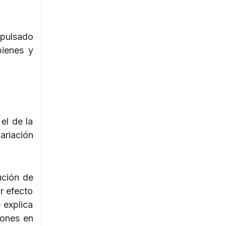
mpulsado
bienes y
el de la
ariación
ución de
r efecto
 explica
iones en