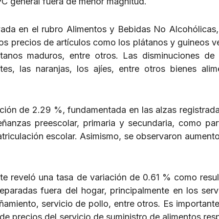
IPC general fuera de menor magnitud.
vada en el rubro Alimentos y Bebidas No Alcohólicas,
os precios de artículos como los plátanos y guineos ve
látanos maduros, entre otros. Las disminuciones de
s, las naranjas, los ajíes, entre otros bienes alime
ción de 2.29 %, fundamentada en las alzas registrada
señanzas preescolar, primaria y secundaria, como par
triculación escolar. Asimismo, se observaron aumento
ste reveló una tasa de variación de 0.61 % como resu
eparadas fuera del hogar, principalmente en los serv
amiento, servicio de pollo, entre otros. Es importante
e precios del servicio de suministro de alimentos res