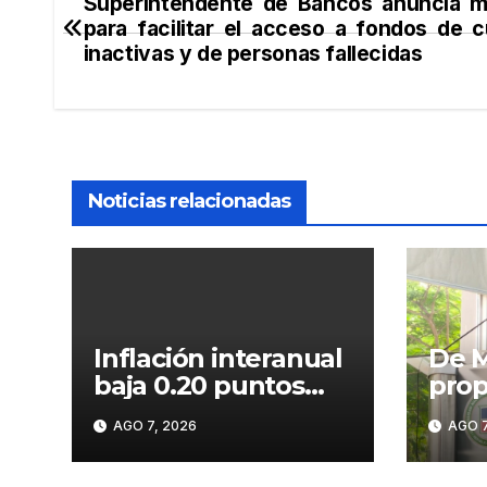
Superintendente de Bancos anuncia m
Navegación
para facilitar el acceso a fondos de 
de
inactivas y de personas fallecidas
entradas
Noticias relacionadas
Inflación interanual
De 
baja 0.20 puntos
prop
porcentuales y se
dom
AGO 7, 2026
AGO 7
sitúa en 5.47 %
en f
tecn