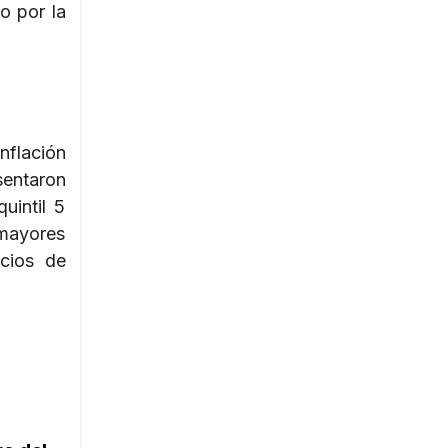
o por la
nflación
esentaron
uintil 5
 mayores
icios de