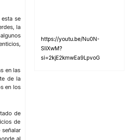
 esta se
rdes, la
 algunos
https://youtu.be/Nu0N-
nticios,
SliXwM?
si=2kjE2kmwEa9LpvoG
s en las
te de la
s en los
ltado de
icios de
 señalar
ponde al