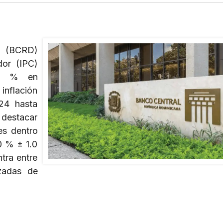
a (BCRD)
dor (IPC)
34 % en
nflación
24 hasta
 destacar
es dentro
0 % ± 1.0
tra entre
zadas de