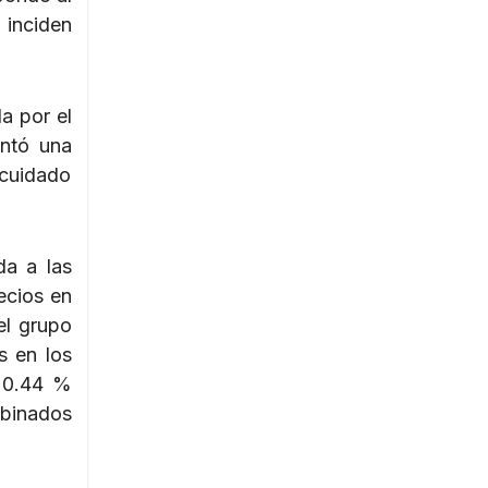
 inciden
a por el
entó una
 cuidado
da a las
ecios en
el grupo
s en los
– 0.44 %
mbinados