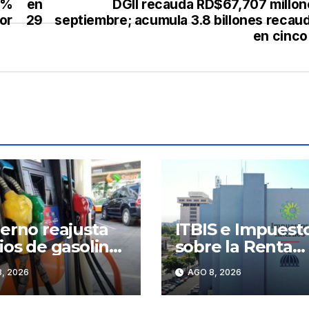
6 % en
DGII recauda RD$67,707 millon
por 29
septiembre; acumula 3.8 billones recau
en cinco
erno reajusta
ITBIS e Impuest
ios de gasolina
sobre la Renta
soil y mantiene
impulsan las
, 2026
AGO 8, 2026
elado el GLP
recaudaciones d
DGII; superan lo