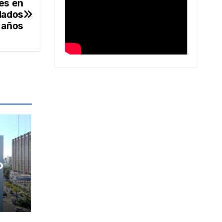
es en
dados
 años
o
e la
s