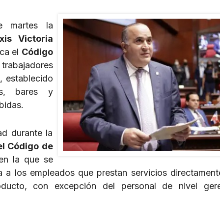
 martes la
xis Victoria
ica el
Código
trabajadores
a
, establecido
es, bares y
bidas.
d durante la
el Código de
n la que se
a a los empleados que prestan servicios directament
ducto, con excepción del personal de nivel gere