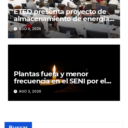
ETED presenta proyecto de
almacenamiento de energía
mediante baterías
AGO 4, 2026
Plantas fuera y menor
frecuencia en el SENI por el
calor elevan apagones
AGO 3, 2026
Buscar