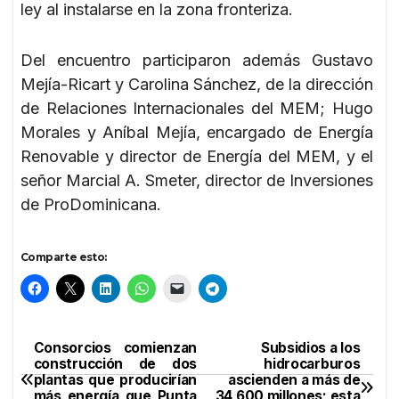
ley al instalarse en la zona fronteriza.
Del encuentro participaron además Gustavo
Mejía-Ricart y Carolina Sánchez, de la dirección
de Relaciones Internacionales del MEM; Hugo
Morales y Aníbal Mejía, encargado de Energía
Renovable y director de Energía del MEM, y el
señor Marcial A. Smeter, director de Inversiones
de ProDominicana.
Comparte esto:
Consorcios comienzan
Subsidios a los
Navegación
construcción de dos
hidrocarburos
plantas que producirían
ascienden a más de
de
más energía que Punta
34,600 millones; esta