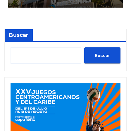
de Moody’s Local RD con
perspectiva Estable
Buscar
Buscar