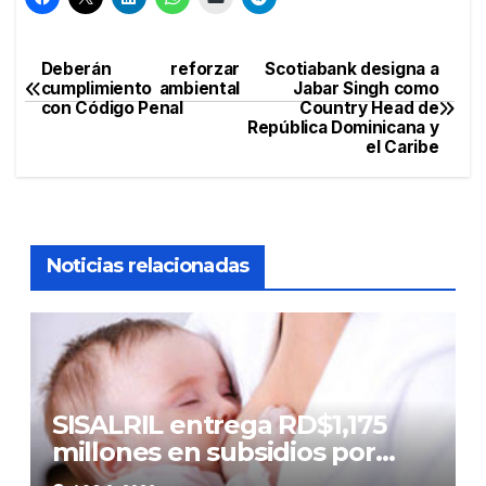
Deberán reforzar
Scotiabank designa a
Navegación
cumplimiento ambiental
Jabar Singh como
con Código Penal
Country Head de
de
República Dominicana y
el Caribe
entradas
Noticias relacionadas
SISALRIL entrega RD$1,175
millones en subsidios por
lactancia a madres