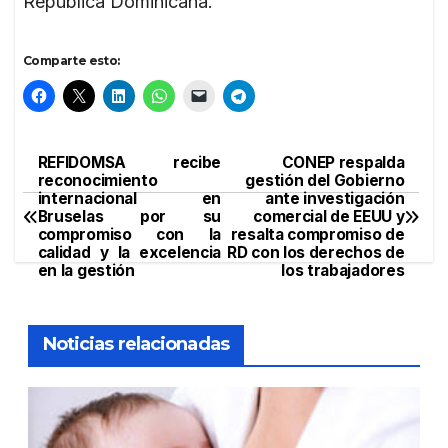
República Dominicana.
Comparte esto:
REFIDOMSA recibe
CONEP respalda
Navegación
reconocimiento
gestión del Gobierno
internacional en
ante investigación
de
Bruselas por su
comercial de EEUU y
compromiso con la
resalta compromiso de
entradas
calidad y la excelencia
RD con los derechos de
en la gestión
los trabajadores
Noticias relacionadas