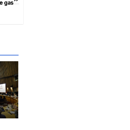
e gas
al