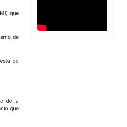
FMI) que
ierno de
uesta de
to de la
r lo que