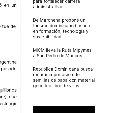
para fortalecer carrera
vó en un
administrativa
De Marchena propone un
turismo dominicano basado
 fue del
en formación, tecnología y
sostenibilidad
MICM lleva la Ruta Mipymes
a San Pedro de Macorís
rgentina
l pasado
República Dominicana busca
reducir importación de
semillas de papa con material
genético libre de virus
ilibrios
bre) que
stringir