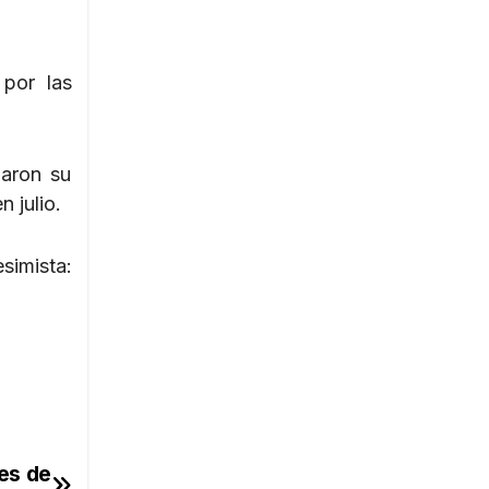
por las
jaron su
 julio.
simista:
es de