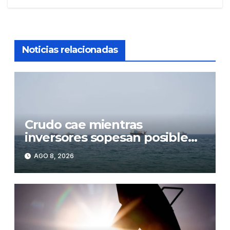
entradas
Noticias relacionadas
Crudo cae mientras
inversores sopesan posible
acuerdo sobre el estrecho de
AGO 8, 2026
Ormuz