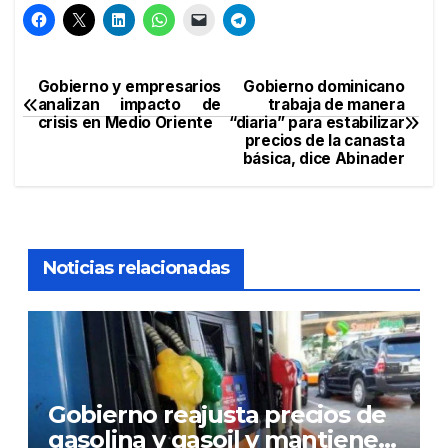
Gobierno y empresarios
Gobierno dominicano
Navegación
analizan impacto de
trabaja de manera
crisis en Medio Oriente
“diaria” para estabilizar
de
precios de la canasta
básica, dice Abinader
entradas
Noticias relacionadas
Gobierno reajusta precios de
gasolina y gasoil y mantiene