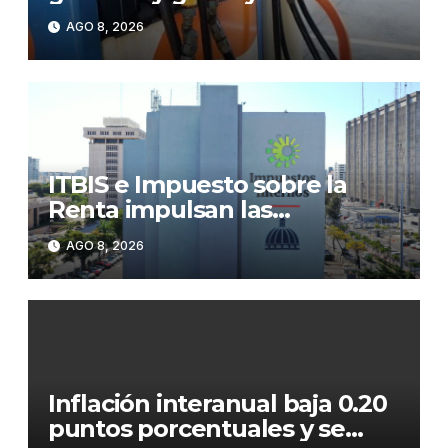
congelado el GLP
AGO 8, 2026
ITBIS e Impuesto sobre la
Renta impulsan las
recaudaciones de la DGII;
AGO 8, 2026
superan los RD$81,475
millones en julio
Inflación interanual baja 0.20
puntos porcentuales y se