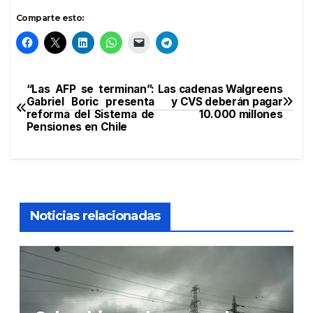
Comparte esto:
“Las AFP se terminan”:
Las cadenas Walgreens
Navegación
Gabriel Boric presenta
y CVS deberán pagar
reforma del Sistema de
10.000 millones
de
Pensiones en Chile
entradas
Noticias relacionadas