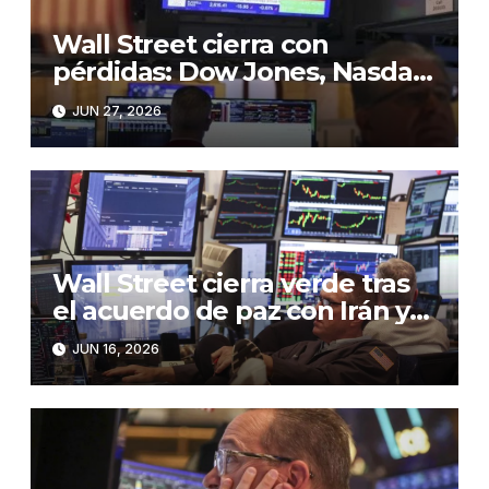
Wall Street cierra con
pérdidas: Dow Jones, Nasdaq
y S&P 500 retroceden en
JUN 27, 2026
jornada de cautela”
Wall Street cierra verde tras
el acuerdo de paz con Irán y
la caída en el precio del crudo
JUN 16, 2026