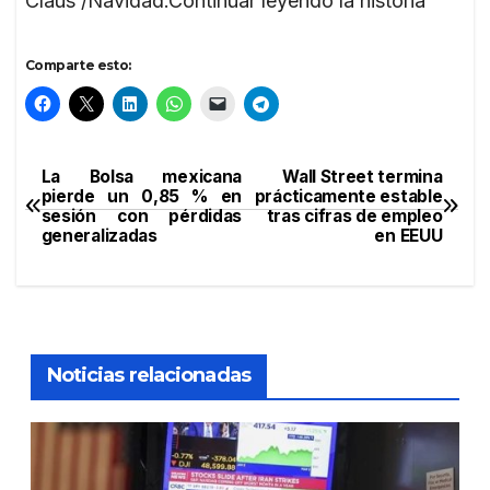
Claus /Navidad.Continuar leyendo la historia
Comparte esto:
La Bolsa mexicana
Wall Street termina
Navegación
pierde un 0,85 % en
prácticamente estable
sesión con pérdidas
tras cifras de empleo
de
generalizadas
en EEUU
entradas
Noticias relacionadas