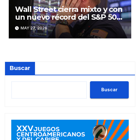
Wall Street cierra mixto y con
un nuevo récord del S&P 500,
pendiente del acuerdo sobre
MAY 27, 2026
el estrecho de Ormuz
Buscar
Buscar