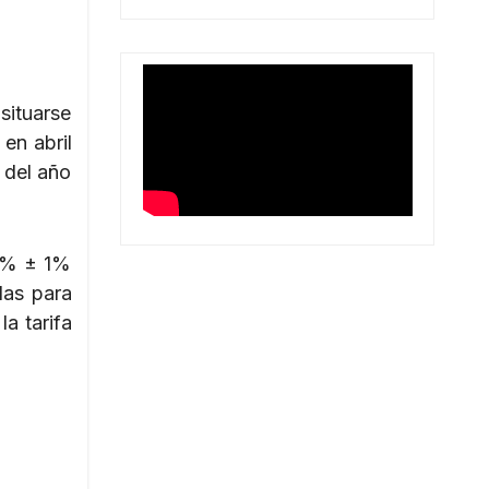
situarse
en abril
e del año
4 % ± 1%
das para
la tarifa