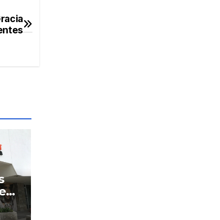
Gracia
entes
s
tea