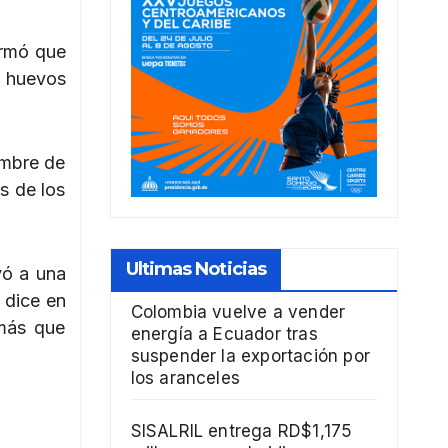
ormó que
s huevos
embre de
s de los
Ultimas Noticias
yó a una
 dice en
Colombia vuelve a vender
 más que
energía a Ecuador tras
suspender la exportación por
los aranceles
SISALRIL entrega RD$1,175