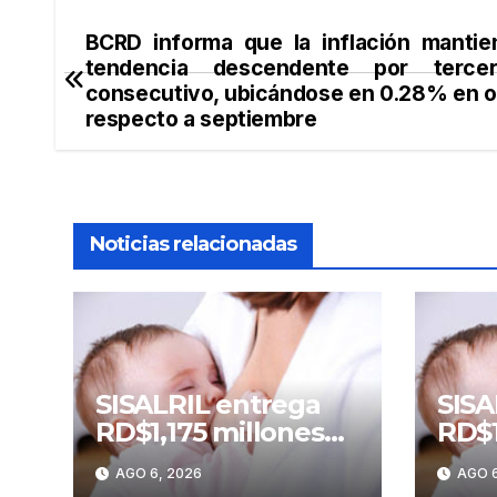
BCRD informa que la inflación mantie
Navegación
tendencia descendente por terc
de
consecutivo, ubicándose en 0.28% en 
respecto a septiembre
entradas
Noticias relacionadas
SISALRIL entrega
SISA
RD$1,175 millones
RD$1
en subsidios por
en s
AGO 6, 2026
AGO 6
lactancia a madres
lact