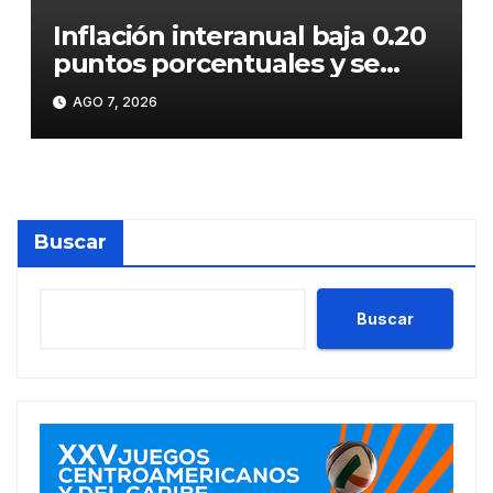
Inflación interanual baja 0.20
puntos porcentuales y se
sitúa en 5.47 %
AGO 7, 2026
Buscar
Buscar