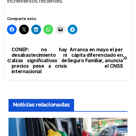
incrementos recientes.
Comparte esto:
CONEP: no hay
Arranca en mayo el per
Navegación
desabastecimiento ni
cápita diferenciado en
alzas significativas de
Seguro Familiar, anuncia
de
precios pese a crisis
el CNSS
internacional
entradas
Noticias relacionadas