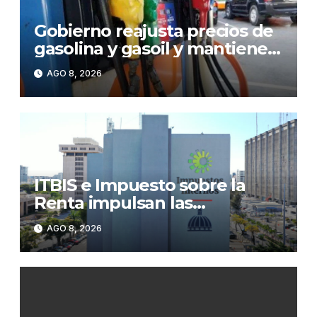
Gobierno reajusta precios de
gasolina y gasoil y mantiene
congelado el GLP
AGO 8, 2026
ITBIS e Impuesto sobre la
Renta impulsan las
recaudaciones de la DGII;
AGO 8, 2026
superan los RD$81,475
millones en julio