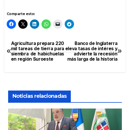
Comparte esto:
Agricultura prepara 220
Banco de Inglaterra
Navegación
mil tareas de tierra para
eleva tasas de intéres y
siembra de habichuelas
advierte la recesión
de
en región Suroeste
más larga de la historia
entradas
Noticias relacionadas