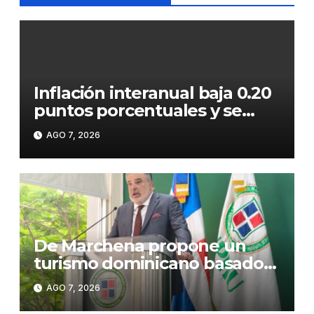
Inflación interanual baja 0.20
puntos porcentuales y se
sitúa en 5.47 %
AGO 7, 2026
De Marchena propone un
turismo dominicano basado
en formación, tecnología y
AGO 7, 2026
sostenibilidad