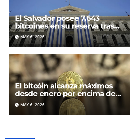
El Salvador posee 7.643
bitcoines en su reserva tras
comprar 1.633 monedas en
MAY 6, 2026
2025 y 2026
El bitcóin alcanza máximos
desde enero por encima de
los 81.000 dólares
MAY 6, 2026