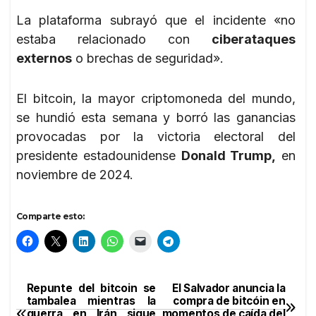
La plataforma subrayó que el incidente «no
estaba relacionado con
ciberataques
externos
o brechas de seguridad».
El bitcoin, la mayor criptomoneda del mundo,
se hundió esta semana y borró las ganancias
provocadas por la victoria electoral del
presidente estadounidense
Donald Trump,
en
noviembre de 2024.
Comparte esto:
Repunte del bitcoin se
El Salvador anuncia la
Navegación
tambalea mientras la
compra de bitcóin en
guerra en Irán sigue
momentos de caída del