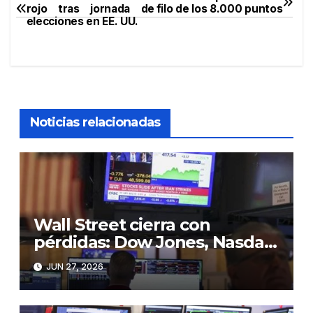
Navegación
rojo tras jornada de
filo de los 8.000 puntos
elecciones en EE. UU.
de
entradas
Noticias relacionadas
Wall Street cierra con
pérdidas: Dow Jones, Nasdaq
y S&P 500 retroceden en
JUN 27, 2026
jornada de cautela”