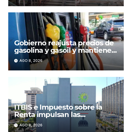
Licey
Gobierno reajusta precios de
gasolina y gasoil y mantiene
congelado el GLP
AGO 8, 2026
ITBIS e Impuesto sobre la
Renta impulsan las
recaudaciones de la DGII;
AGO 8, 2026
superan los RD$81,475