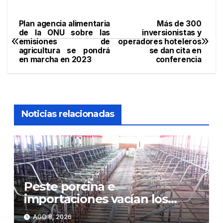
Plan agencia alimentaria
Más de 300
Navegación
de la ONU sobre las
inversionistas y
emisiones de
operadores hoteleros
de
agricultura se pondrá
se dan cita en
en marcha en 2023
conferencia
entradas
Noticias relacionadas
Peste porcina e
importaciones vacían los
corrales de Monte Adentro en
AGO 8, 2026