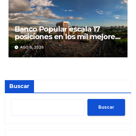
Banco Popular escala 17
posiciones en los mil mejores
bancos del mundo
AGO 6, 2026
Buscar
Buscar