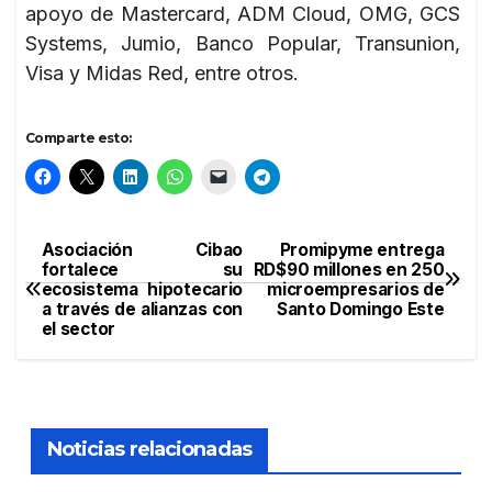
apoyo de Mastercard, ADM Cloud, OMG, GCS
Systems, Jumio, Banco Popular, Transunion,
Visa y Midas Red, entre otros.
Comparte esto:
Asociación Cibao
Promipyme entrega
Navegación
fortalece su
RD$90 millones en 250
ecosistema hipotecario
microempresarios de
de
a través de alianzas con
Santo Domingo Este
el sector
entradas
Noticias relacionadas