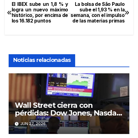
El IBEX sube un 1,8 % y
La bolsa de São Paulo
Navegación
logra un nuevo máximo
sube el 1,93 % en la
histórico, por encima de
semana, con el impulso
de
los 16.182 puntos
de las materias primas
entradas
Noticias relacionadas
Wall Street cierra con
pérdidas: Dow Jones, Nasdaq
y S&P 500 retroceden en
JUN 27, 2026
jornada de cautela”