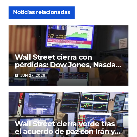
Noticias relacionadas
Wall Street cierra con
pérdidas: Dow Jones, Nasdaq
y S&P 500 retroceden en
JUN 27, 2026
jornada de cautela”
Wall Street cierra verde tras
el acuerdo de paz con Irán y