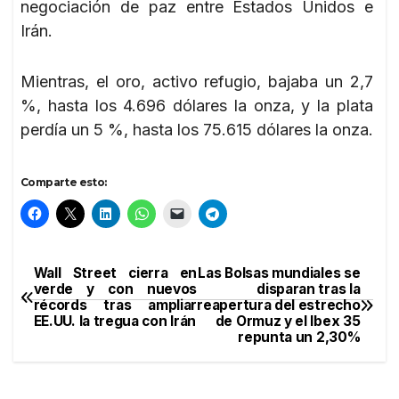
negociación de paz entre Estados Unidos e
Irán.
Mientras, el oro, activo refugio, bajaba un 2,7
%, hasta los 4.696 dólares la onza, y la plata
perdía un 5 %, hasta los 75.615 dólares la onza.
Comparte esto:
Wall Street cierra en
Las Bolsas mundiales se
Navegación
verde y con nuevos
disparan tras la
récords tras ampliar
reapertura del estrecho
de
EE.UU. la tregua con Irán
de Ormuz y el Ibex 35
repunta un 2,30%
entradas