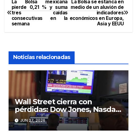
La Bolsa mexicana
La Bolsa se estanca en
Navegación
pierde 0,21 % y suma
medio de un aluvión de
tres caídas
indicadores
de
consecutivas en la
económicos en Europa,
semana
Asia y EEUU
entradas
Noticias relacionadas
Wall Street cierra con
pérdidas: Dow Jones, Nasdaq
y S&P 500 retroceden en
JUN 27, 2026
jornada de cautela”