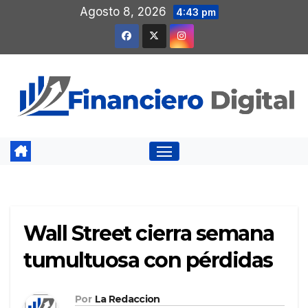
Saltar
Agosto 8, 2026
4:43 pm
al
contenido
Wall Street cierra semana
tumultuosa con pérdidas
Por
La Redaccion