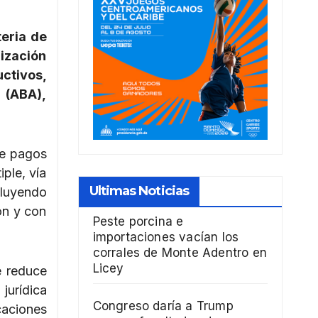
eria de
lización
uctivos,
 (ABA),
de pagos
ple, vía
Ultimas Noticias
cluyendo
ón y con
Peste porcina e
importaciones vacían los
corrales de Monte Adentro en
Licey
e reduce
 jurídica
Congreso daría a Trump
caciones