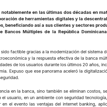
 notablemente en las últimas dos décadas en mat
poración de herramientas digitales y la descentra
s, beneficiando así a sus clientes y sectores prod
de Bancos Múltiples de la República Dominicana
 sido factible gracias a la modernización del sistema 
roeconómica y la respuesta efectiva de la banca múlti
idades de los usuarios durante los últimos 20 años, in
emia. Expuso que ese panorama aceleró la digitalizaci
seguridad.
ncia en la banca, sino también se eliminan costos, s
on el usuario, en un ambiente con seguridad tecnología,
 en el evento las ventajas del internet banking, apli