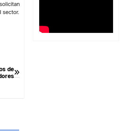
olicitan
 sector.
os de
dores