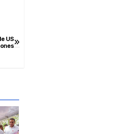
de US
lones