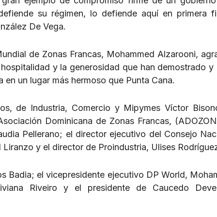
n gran ejemplo de compromiso firme de un gobiern
efiende su régimen, lo defiende aquí en primera fi
onzález De Vega.
 Mundial de Zonas Francas, Mohammed Alzarooni, agr
 hospitalidad y la generosidad que han demostrado y 
ia en un lugar más hermoso que Punta Cana.
ros, de Industria, Comercio y Mipymes Víctor Bison
la Asociación Dominicana de Zonas Francas, (ADOZON
audia Pellerano; el director ejecutivo del Consejo Nac
iranzo y el director de Proindustria, Ulises Rodrígue
tos Badia; el vicepresidente ejecutivo DP World, Moh
Biviana Riveiro y el presidente de Caucedo Deve