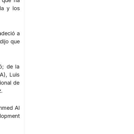
o que ha
la y los
adeció a
dijo que
ó; de la
A), Luis
ional de
z.
ammed Al
lopment