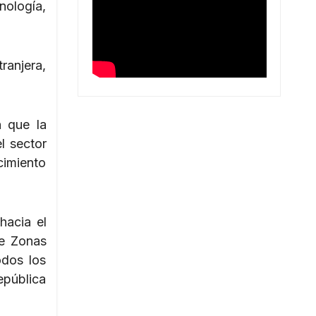
nología,
ranjera,
n que la
l sector
cimiento
hacia el
de Zonas
odos los
pública