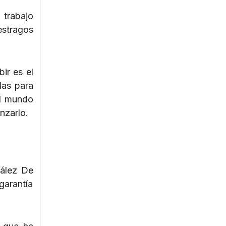
trabajo
stragos
ir es el
das para
el mundo
nzarlo.
zález De
garantía