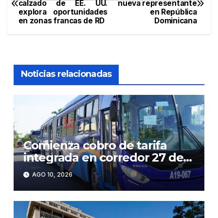
calzado de EE. UU.
nueva representante
de
explora oportunidades
en República
en zonas francas de RD
Dominicana
entradas
Noticias relacionadas
Comienza cobro de tarifa
integrada en corredor 27 de
Febrero: RD$35 desde el
AGO 10, 2026
lunes