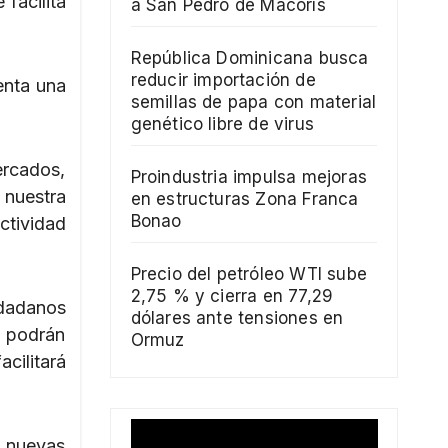
facilita
a San Pedro de Macorís
República Dominicana busca
reducir importación de
enta una
semillas de papa con material
genético libre de virus
ercados,
Proindustria impulsa mejoras
 nuestra
en estructuras Zona Franca
Bonao
ctividad
Precio del petróleo WTI sube
2,75 % y cierra en 77,29
udadanos
dólares ante tensiones en
n podrán
Ormuz
acilitará
 nuevas