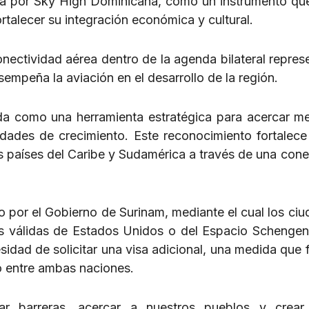
 por Sky High Dominicana, como un instrumento que 
rtalecer su integración económica y cultural.
nectividad aérea dentro de la agenda bilateral repres
empeña la aviación en el desarrollo de la región.
da como una herramienta estratégica para acercar m
idades de crecimiento. Este reconocimiento fortalece
s países del Caribe y Sudamérica a través de una cone
o por el Gobierno de Surinam, mediante el cual los ci
as válidas de Estados Unidos o del Espacio Schenge
esidad de solicitar una visa adicional, una medida que f
o entre ambas naciones.
ar barreras, acercar a nuestros pueblos y crear