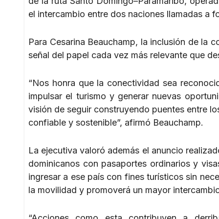
de la ruta Santo Domingo–Paramaribo, operada
el intercambio entre dos naciones llamadas a fo
Para Cesarina Beauchamp, la inclusión de la co
señal del papel cada vez más relevante que des
“Nos honra que la conectividad sea reconoci
impulsar el turismo y generar nuevas oportun
visión de seguir construyendo puentes entre lo
confiable y sostenible”, afirmó Beauchamp.
La ejecutiva valoró además el anuncio realizad
dominicanos con pasaportes ordinarios y vis
ingresar a ese país con fines turísticos sin nec
la movilidad y promoverá un mayor intercambi
“Acciones como esta contribuyen a derrib