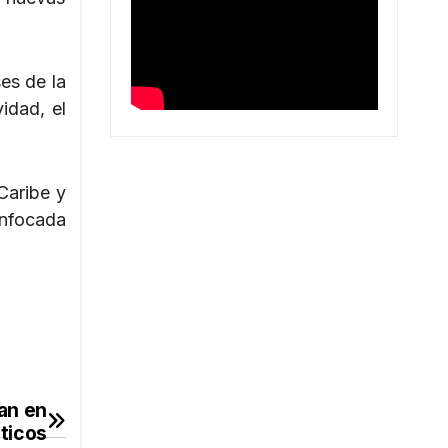
es de la
idad, el
Caribe y
enfocada
ran en
sticos