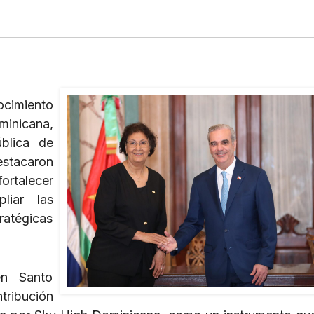
cimiento
minicana,
blica de
estacaron
ortalecer
liar las
ratégicas
en Santo
tribución