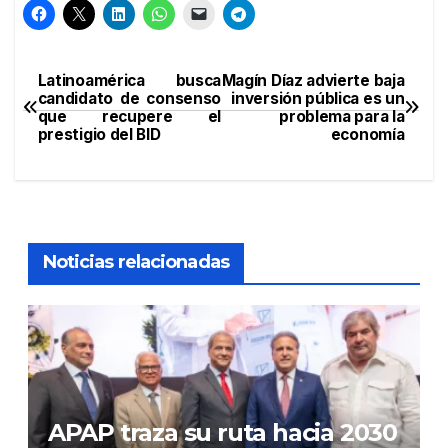
Latinoamérica busca
Magín Díaz advierte baja
Navegación
candidato de consenso
inversión pública es un
que recupere el
problema para la
de
prestigio del BID
economía
entradas
Noticias relacionadas
APAP traza su ruta hacia 2030