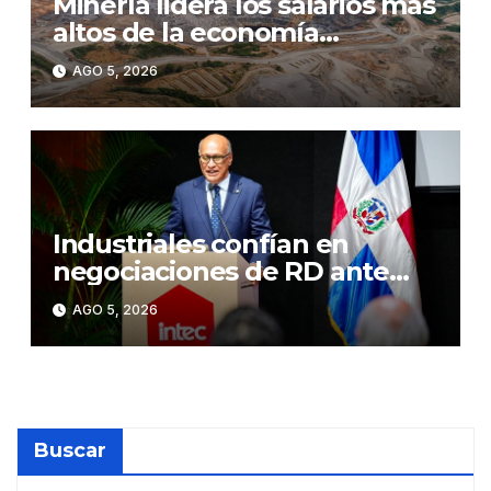
Minería lidera los salarios más
altos de la economía
dominicana e impulsa el
AGO 5, 2026
crecimiento de las
remuneraciones en el sector
formal
Industriales confían en
negociaciones de RD ante
políticas arancelarias de EE.
AGO 5, 2026
UU
Buscar