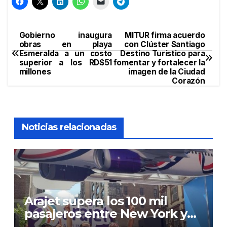
Gobierno inaugura
MITUR firma acuerdo
Navegación
obras en playa
con Clúster Santiago
Esmeralda a un costo
Destino Turístico para
de
superior a los RD$51
fomentar y fortalecer la
millones
imagen de la Ciudad
entradas
Corazón
Noticias relacionadas
Arajet supera los 100 mil
pasajeros entre New York y
RD en 2026 y lo celebra junto