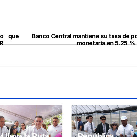
no que
Banco Central mantiene su tasa de po
PR
monetaria en 5.25 % 
 lleva la Ruta
República