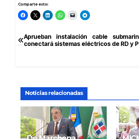
Comparte esto:
Aprueban instalación cable submari
Navegación
conectará sistemas eléctricos de RD y 
de
entradas
Noticias relacionadas
De Marchena
MICM