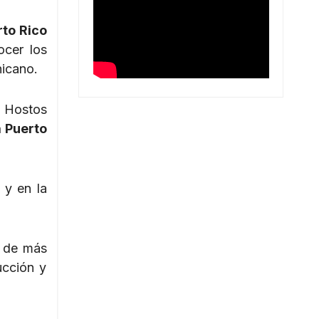
rto Rico
ocer los
nicano.
o Hostos
a Puerto
 y en la
o de más
ucción y