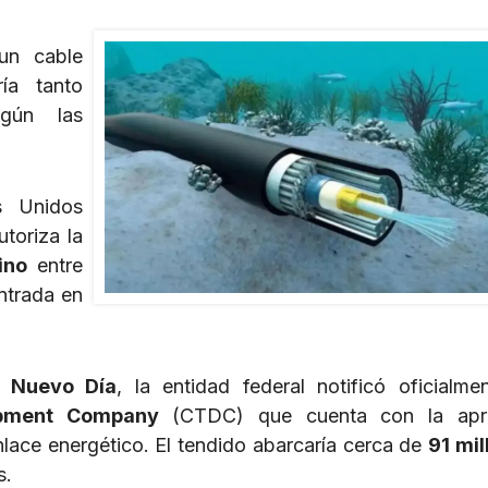
un cable
ía tanto
egún las
 Unidos
toriza la
ino
entre
ntrada en
l Nuevo Día
, la entidad federal notificó oficialme
opment Company
(CTDC) que cuenta con la apr
nlace energético. El tendido abarcaría cerca de
91 mil
s.